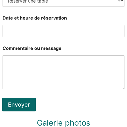
i
f
)
Date et heure de réservation
r
Commentaire ou message
é
s
e
r
v
a
t
i
o
n
v
Envoyer
o
t
r
Galerie photos
e