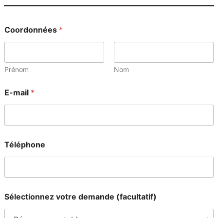
Coordonnées
*
Prénom
Nom
*
E-mail
*
v
o
t
r
e
(
Téléphone
f
a
c
u
l
t
Sélectionnez votre demande (facultatif)
a
t