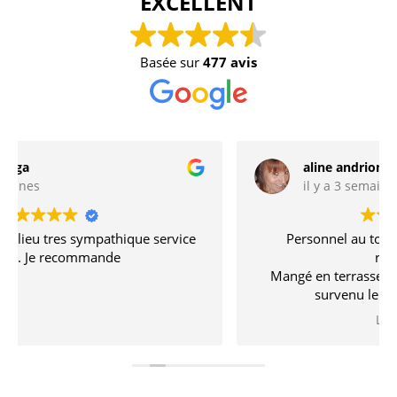
EXCELLENT
Basée sur
477 avis
aline andrion
il y a 3 semaines
Personnel au top, cuisine excellente, prix
raisonnable
Mangé en terrasse dommage qu un orage soit
survenu le personnel a su gérer
Village magnifique, à recommander
Lire la suite