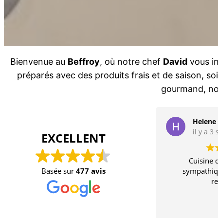
Bienvenue au
Beffroy
, où notre chef
David
vous in
préparés avec des produits frais et de saison, s
gourmand, nou
Helene
il y a 
EXCELLENT
Cuisine d
Basée sur
477 avis
sympathiqu
r