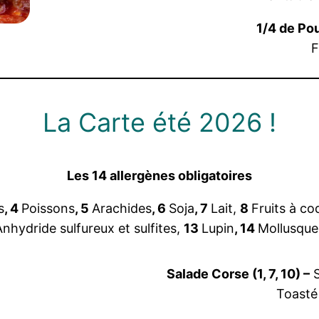
1/4 de Po
F
La Carte été 2026 !
Les 14 allergènes obligatoires
s
, 4
Poissons
, 5
Arachides
, 6
Soja
, 7
Lait,
8
Fruits à co
Anhydride sulfureux et sulfites,
13
Lupin
, 14
Mollusque
Salade Corse (1, 7, 10) –
S
Toasté 