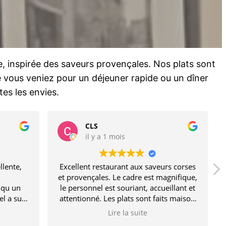
e, inspirée des saveurs provençales. Nos plats sont
e vous veniez pour un déjeuner rapide ou un dîner
es les envies.
CLS
il y a 1 mois
llente,
Excellent restaurant aux saveurs corses
et provençales. Le cadre est magnifique,
 qu un
le personnel est souriant, accueillant et
el a su
attentionné. Les plats sont faits maison
et cela se ressent dans l'assiette. Nous
Lire la suite
à recommander
nous sommes régalés du début à la fin.