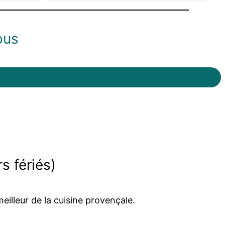
Une très belle adresse que nous
recommandons sans hésiter !
ous
s fériés)
eilleur de la cuisine provençale.