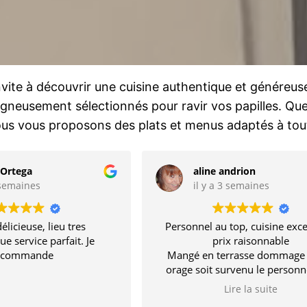
vite à découvrir une cuisine authentique et généreus
oigneusement sélectionnés pour ravir vos papilles. Qu
s vous proposons des plats et menus adaptés à tout
 Ortega
aline andrion
3 semaines
il y a 3 semaines
élicieuse, lieu tres
Personnel au top, cuisine exce
e service parfait. Je
prix raisonnable
ecommande
Mangé en terrasse dommage
orage soit survenu le personn
gérer
Lire la suite
Village magnifique, 